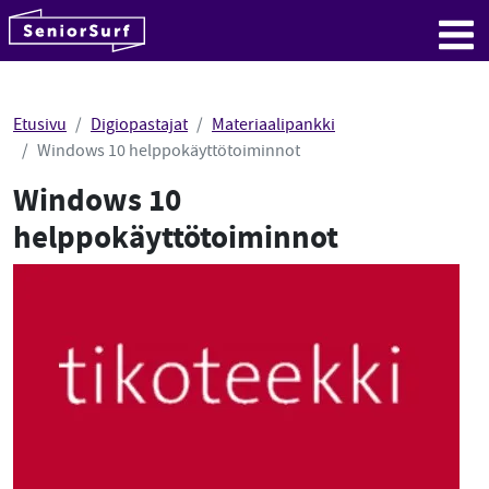
SeniorSurf
Hyppää sisältöön
Me
Etusivu
Digiopastajat
Materiaalipankki
Windows 10 helppokäyttötoiminnot
Windows 10
helppokäyttötoiminnot