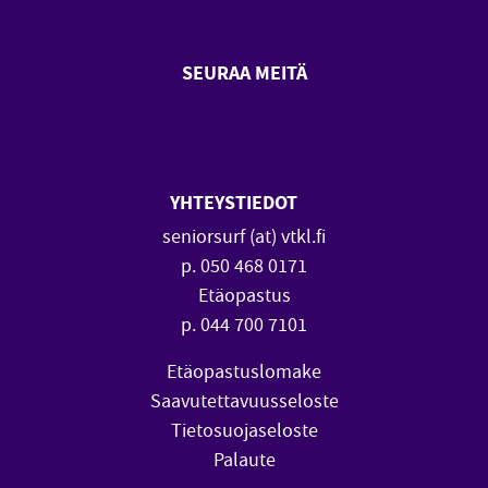
SEURAA MEITÄ
SeniorSurf Facebook (avautuu
SeniorSurf Youtube (a
YHTEYSTIEDOT
seniorsurf (at) vtkl.fi
p. 050 468 0171
Etäopastus
p. 044 700 7101
Etäopastuslomake
Saavutettavuusseloste
Tietosuojaseloste
Palaute