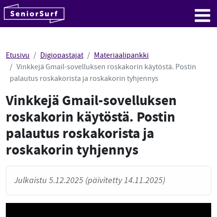
SeniorSurf
Hyppää sisältöön
Me
Etusivu
Digiopastajat
Materiaalipankki
Vinkkejä Gmail-sovelluksen roskakorin käytöstä. Postin
palautus roskakorista ja roskakorin tyhjennys
Vinkkejä Gmail-sovelluksen
roskakorin käytöstä. Postin
palautus roskakorista ja
roskakorin tyhjennys
Julkaistu 5.12.2025 (päivitetty 14.11.2025)