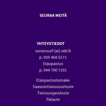
SEURAA MEITÄ
SeniorSurf Facebook (avautuu
SeniorSurf Youtube (a
YHTEYSTIEDOT
seniorsurf (at) vtkl.fi
p. 050 468 0171
Etäopastus
p. 044 700 7101
Etäopastuslomake
Saavutettavuusseloste
Tietosuojaseloste
Palaute