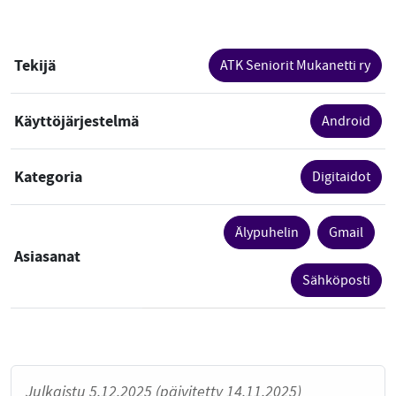
Tekijä
ATK Seniorit Mukanetti ry
Käyttöjärjestelmä
Android
Kategoria
Digitaidot
Älypuhelin
Gmail
Asiasanat
Sähköposti
Julkaistu 5.12.2025 (päivitetty 14.11.2025)