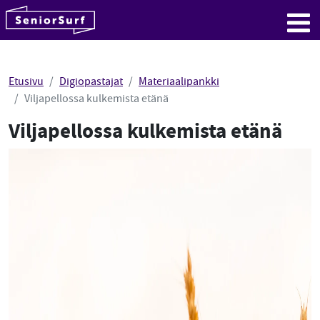
SeniorSurf
Hyppää sisältöön
Me
Etusivu
Digiopastajat
Materiaalipankki
Viljapellossa kulkemista etänä
Viljapellossa kulkemista etänä