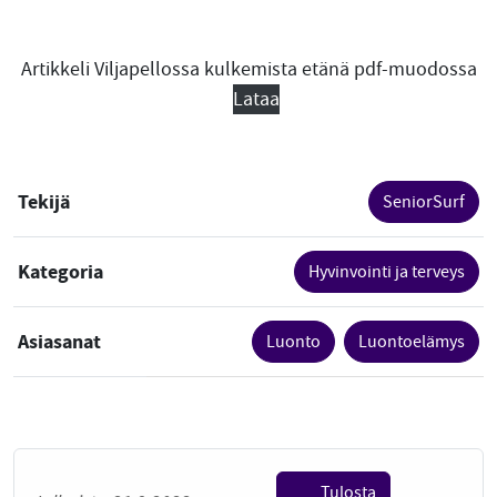
Artikkeli Viljapellossa kulkemista etänä pdf-muodossa
Lataa
Tekijä
SeniorSurf
Kategoria
Hyvinvointi ja terveys
Asiasanat
Luonto
Luontoelämys
Tulosta