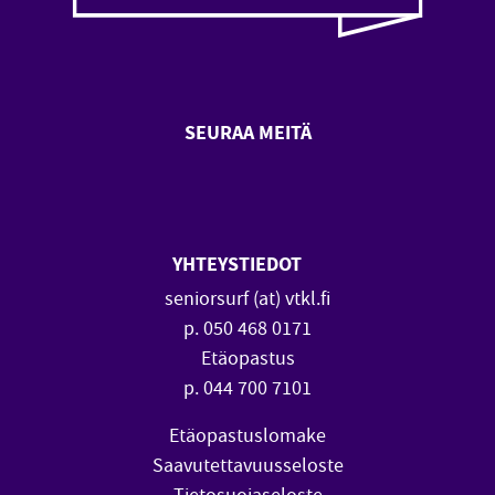
SEURAA MEITÄ
SeniorSurf Facebook (avautuu
SeniorSurf Youtube (a
YHTEYSTIEDOT
seniorsurf (at) vtkl.fi
p. 050 468 0171
Etäopastus
p. 044 700 7101
Etäopastuslomake
Saavutettavuusseloste