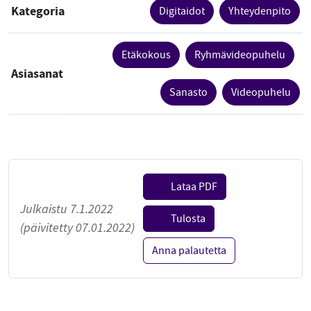
Kategoria
Digitaidot
Yhteydenpito
Etäkokous
Ryhmävideopuhelu
Asiasanat
Sanasto
Videopuhelu
Lataa PDF
Julkaistu 7.1.2022
Tulosta
(päivitetty 07.01.2022)
Anna palautetta