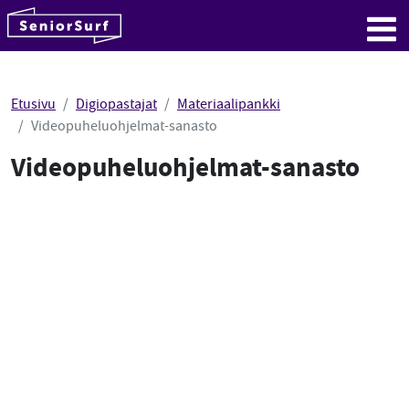
SeniorSurf
Hyppää sisältöön
Me
Etusivu
Digiopastajat
Materiaalipankki
Videopuheluohjelmat-sanasto
Videopuheluohjelmat-sanasto