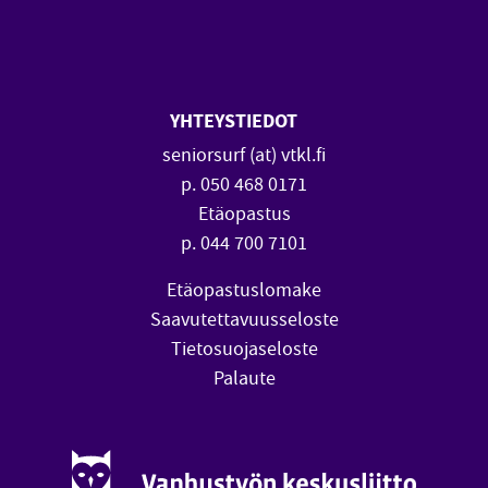
SeniorSurf Facebook (avautuu
SeniorSurf Youtube (a
YHTEYSTIEDOT
seniorsurf (at) vtkl.fi
p. 050 468 0171
Etäopastus
p. 044 700 7101
Etäopastuslomake
Saavutettavuusseloste
Tietosuojaseloste
Palaute