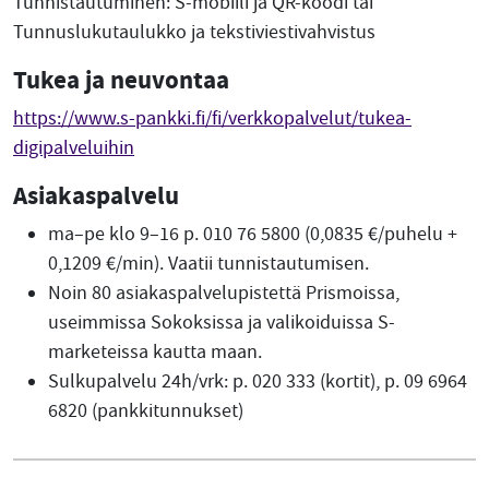
Tunnistautuminen: S-mobiili ja QR-koodi tai
Tunnuslukutaulukko ja tekstiviestivahvistus
Tukea ja neuvontaa
https://www.s-pankki.fi/fi/verkkopalvelut/tukea-
digipalveluihin
Asiakaspalvelu
ma–pe klo 9–16 p. 010 76 5800 (0,0835 €/puhelu +
0,1209 €/min). Vaatii tunnistautumisen.
Noin 80 asiakaspalvelupistettä Prismoissa,
useimmissa Sokoksissa ja valikoiduissa S-
marketeissa kautta maan.
Sulkupalvelu 24h/vrk: p. 020 333 (kortit), p. 09 6964
6820 (pankkitunnukset)