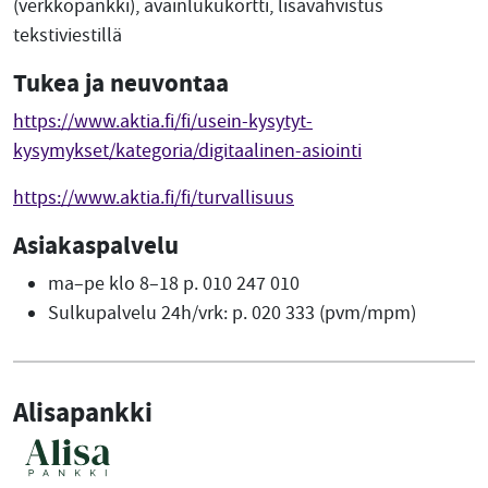
(verkkopankki), avainlukukortti, lisävahvistus
tekstiviestillä
Tukea ja neuvontaa
https://www.aktia.fi/fi/usein-kysytyt-
kysymykset/kategoria/digitaalinen-asiointi
https://www.aktia.fi/fi/turvallisuus
Asiakaspalvelu
ma–pe klo 8–18 p. 010 247 010
Sulkupalvelu 24h/vrk: p. 020 333 (pvm/mpm)
Alisapankki