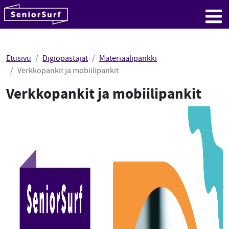
SeniorSurf
Hyppää sisältöön
Me
Etusivu
Digiopastajat
Materiaalipankki
Verkkopankit ja mobiilipankit
Verkkopankit ja mobiilipankit