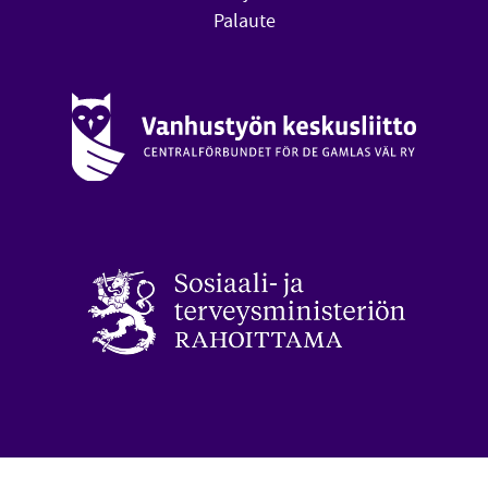
Palaute
Vanhustyön keskusliitto (avautuu uuteen ikkunaan)