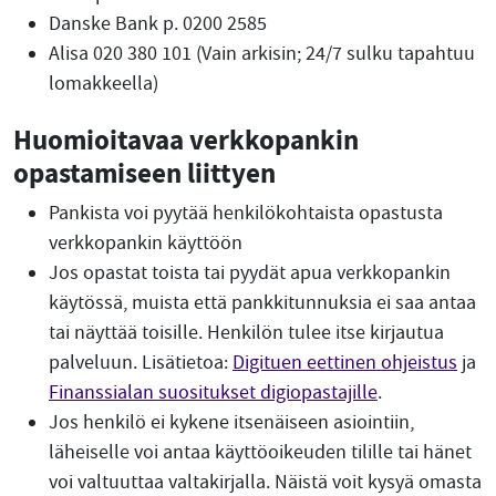
Danske Bank p. 0200 2585
Alisa 020 380 101 (Vain arkisin; 24/7 sulku tapahtuu
lomakkeella)
Huomioitavaa verkkopankin
opastamiseen liittyen
Pankista voi pyytää henkilökohtaista opastusta
verkkopankin käyttöön
Jos opastat toista tai pyydät apua verkkopankin
käytössä, muista että pankkitunnuksia ei saa antaa
tai näyttää toisille. Henkilön tulee itse kirjautua
palveluun. Lisätietoa:
Digituen eettinen ohjeistus
ja
Finanssialan suositukset digiopastajille
.
Jos henkilö ei kykene itsenäiseen asiointiin,
läheiselle voi antaa käyttöoikeuden tilille tai hänet
voi valtuuttaa valtakirjalla. Näistä voit kysyä omasta