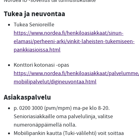
Nordea ID -sovellus tai tunnuslukulaite
Tukea ja neuvontaa
Tukea Senioreille
https://www.nordea.fi/henkiloasiakkaat/sinun-
elamasi/perheeni-arki/vinkit-laheisten-tukemiseen-
pankkiasioissa.html
Konttori kotonasi -opas
https://www.nordea.fi/henkiloasiakkaat/palvelumme
mobiilipalvelut/digineuvontaa.html
Asiakaspalvelu
p. 0200 3000 (pvm/mpm) ma-pe klo 8-20.
Senioriasiakkaille oma palvelulinja, valitse
numeronäppäimellä nolla.
Mobiilipankin kautta (Tuki-välilehti) voit soittaa