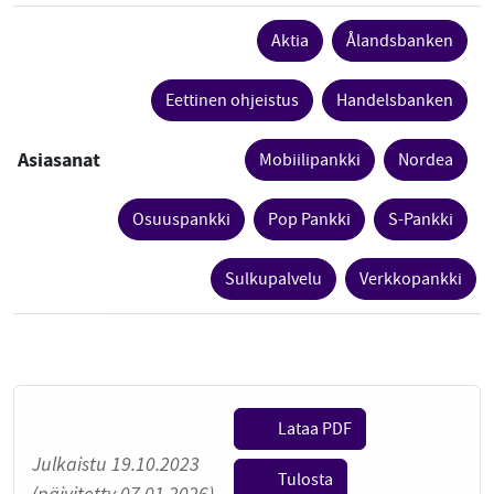
Aktia
Ålandsbanken
Eettinen ohjeistus
Handelsbanken
Asiasanat
Mobiilipankki
Nordea
Osuuspankki
Pop Pankki
S-Pankki
Sulkupalvelu
Verkkopankki
Lataa PDF
Julkaistu 19.10.2023
Tulosta