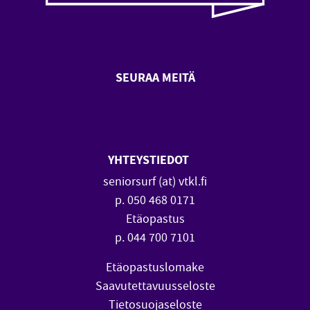
SEURAA MEITÄ
SeniorSurf Facebook (avautuu
SeniorSurf Youtube (a
YHTEYSTIEDOT
seniorsurf (at) vtkl.fi
p. 050 468 0171
Etäopastus
p. 044 700 7101
Etäopastuslomake
Saavutettavuusseloste
Tietosuojaseloste