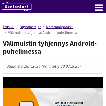
SeniorSurf
Hyppää sisältöön
Me
Etusivu
Digiopastajat
Materiaalipankki
Välimuistin tyhjennys Android-puhelimessa
Välimuistin tyhjennys Android-
puhelimessa
Julkaistu 28.7.2025 (päivitetty 20.07.2025)