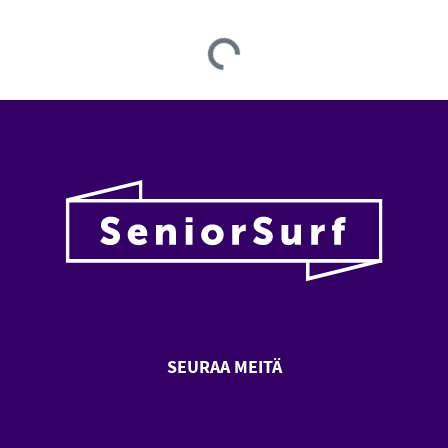
Loading...
SEURAA MEITÄ
SeniorSurf Facebook (avautuu
SeniorSurf Youtube (a