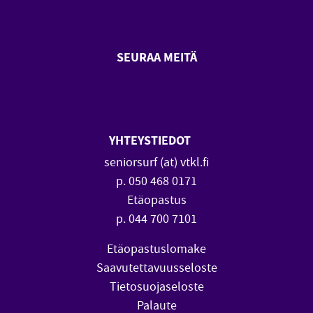
SEURAA MEITÄ
SeniorSurf Facebook (avautuu
SeniorSurf Youtube (a
YHTEYSTIEDOT
seniorsurf (at) vtkl.fi
p. 050 468 0171
Etäopastus
p. 044 700 7101
Etäopastuslomake
Saavutettavuusseloste
Tietosuojaseloste
Palaute