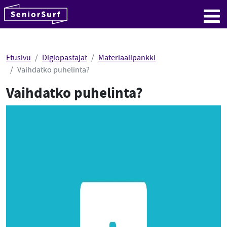
SeniorSurf
Hyppää sisältöön
Me
Etusivu
Digiopastajat
Materiaalipankki
Vaihdatko puhelinta?
Vaihdatko puhelinta?