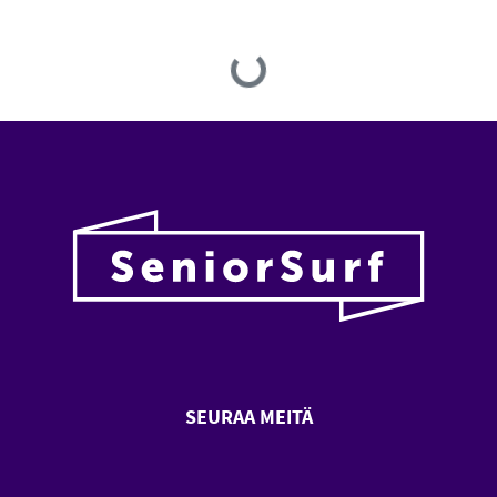
Loading...
SEURAA MEITÄ
SeniorSurf Facebook (avautuu
SeniorSurf Youtube (a