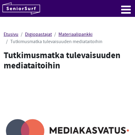
SeniorSurf
Hyppää sisältöön
Me
Etusivu
Digiopastajat
Materiaalipankki
Tutkimusmatka tulevaisuuden mediataitoihin
Tutkimusmatka tulevaisuuden
mediataitoihin