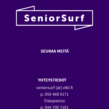
SEURAA MEITÄ
SeniorSurf Facebook (avautuu
SeniorSurf Youtube (a
YHTEYSTIEDOT
seniorsurf (at) vtkl.fi
p. 050 468 0171
Etäopastus
p. 044 700 7101