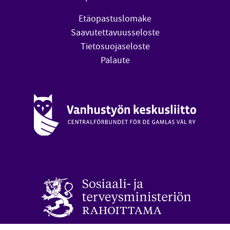
Etäopastuslomake
Saavutettavuusseloste
Tietosuojaseloste
Palaute
Vanhustyön keskusliitto (avautuu uuteen ikkunaan)
oa