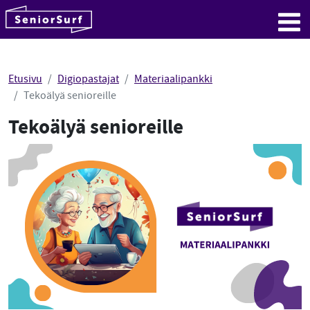
SeniorSurf
Hyppää sisältöön
Me
Etusivu
Digiopastajat
Materiaalipankki
Tekoälyä senioreille
Tekoälyä senioreille