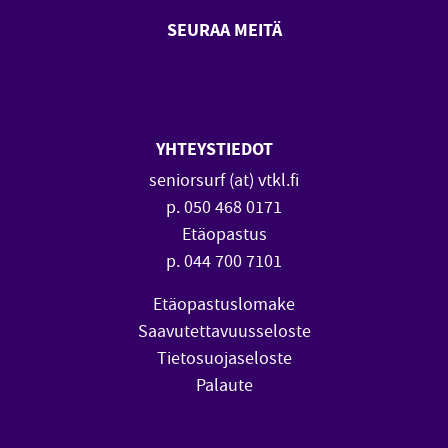
SEURAA MEITÄ
SeniorSurf Facebook (avautuu
SeniorSurf Youtube (a
YHTEYSTIEDOT
seniorsurf (at) vtkl.fi
p. 050 468 0171
Etäopastus
p. 044 700 7101
Etäopastuslomake
Saavutettavuusseloste
Tietosuojaseloste
Palaute