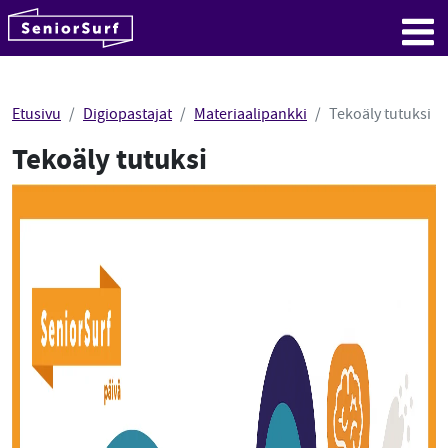
SeniorSurf
Hyppää sisältöön
Me
Etusivu
Digiopastajat
Materiaalipankki
Tekoäly tutuksi
Tekoäly tutuksi