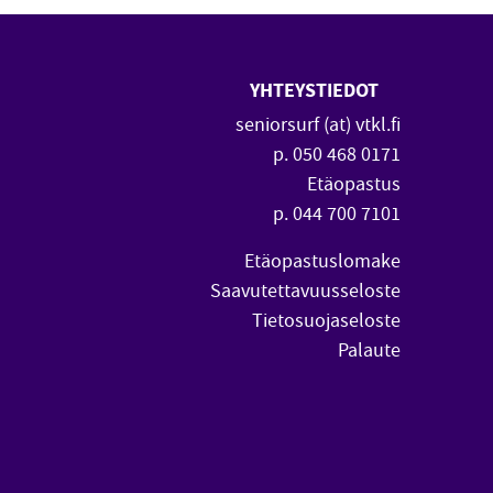
YHTEYSTIEDOT
 uuteen ikkunaan)
vautuu uuteen ikkunaan)
seniorsurf (at) vtkl.fi
p. 050 468 0171
Etäopastus
p. 044 700 7101
Etäopastuslomake
Saavutettavuusseloste
Tietosuojaseloste
Palaute