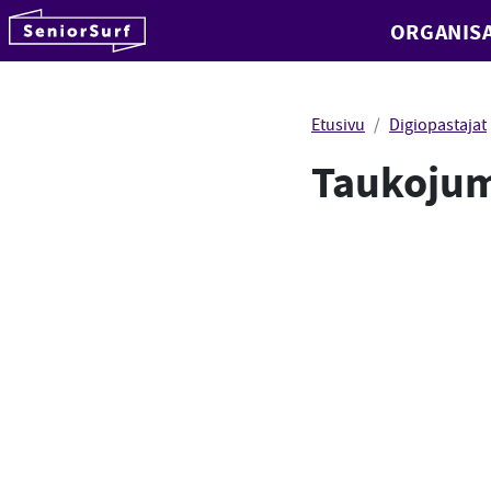
SeniorSurf
ORGANISA
Hyppää sisältöön
Etusivu
Digiopastajat
Taukojump