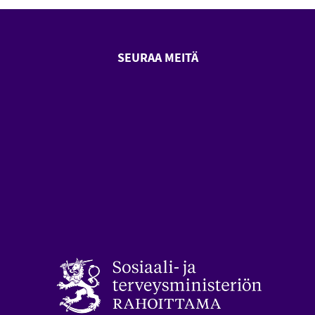
SEURAA MEITÄ
SeniorSurf Facebook (avautuu
SeniorSurf Youtube (a
styön keskusliitto (avautuu uuteen ikkunaan)