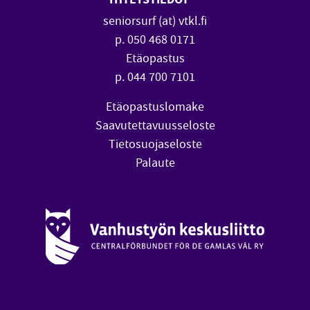
seniorsurf (at) vtkl.fi
p. 050 468 0171
Etäopastus
p. 044 700 7101
Etäopastuslomake
Saavutettavuusseloste
Tietosuojaseloste
Palaute
Vanhustyön keskusliitto (avautuu uuteen ikkunaan)