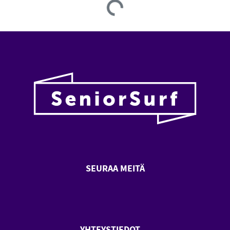
Loading...
SEURAA MEITÄ
SeniorSurf Facebook (avautuu
SeniorSurf Youtube (a
YHTEYSTIEDOT