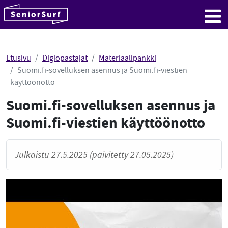
SeniorSurf
Hyppää sisältöön
Me
Etusivu
Digiopastajat
Materiaalipankki
Suomi.fi-sovelluksen asennus ja Suomi.fi-viestien
käyttöönotto
Suomi.fi-sovelluksen asennus ja
Suomi.fi-viestien käyttöönotto
Julkaistu 27.5.2025 (päivitetty 27.05.2025)