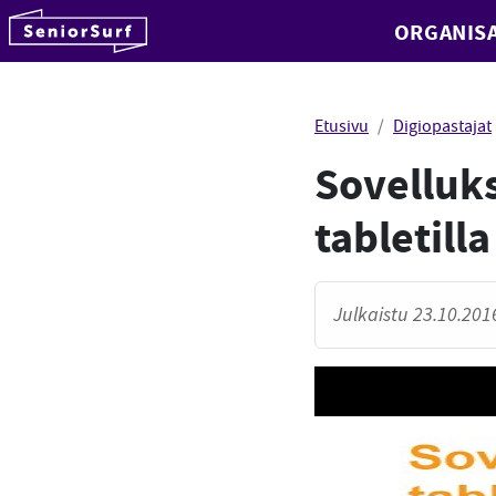
SeniorSurf
ORGANISA
Hyppää sisältöön
Etusivu
Digiopastajat
Sovelluks
tabletilla
Julkaistu 23.10.2016