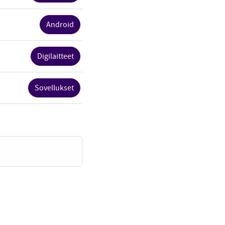
Android
Digilaitteet
Sovellukset