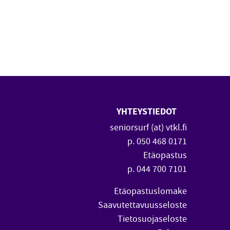
YHTEYSTIEDOT
 uuteen ikkunaan)
vautuu uuteen ikkunaan)
seniorsurf (at) vtkl.fi
p. 050 468 0171
Etäopastus
p. 044 700 7101
Etäopastuslomake
Saavutettavuusseloste
Tietosuojaseloste