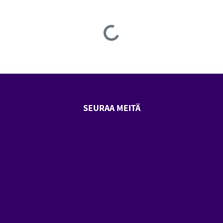
Loading...
SEURAA MEITÄ
SeniorSurf Facebook (avautuu
SeniorSurf Youtube (a