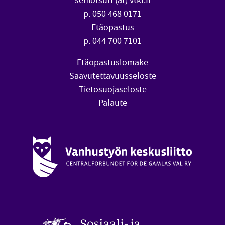
seniorsurf (at) vtkl.fi
p. 050 468 0171
Etäopastus
p. 044 700 7101
Etäopastuslomake
Saavutettavuusseloste
Tietosuojaseloste
Palaute
Vanhustyön keskusliitto (avautuu uuteen ikkunaan)