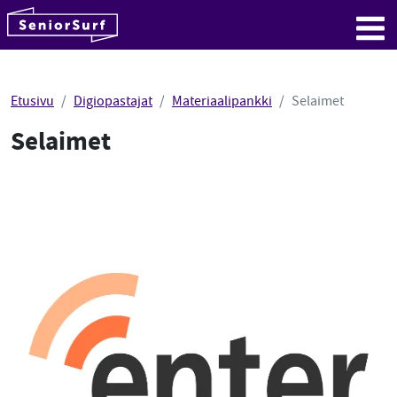
SeniorSurf
Hyppää sisältöön
Me
Etusivu
Digiopastajat
Materiaalipankki
Selaimet
Selaimet