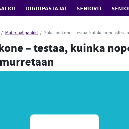
ATIOT
DIGIOPASTAJAT
SENIORIT
SENIO
Materiaalipankki
Salasanakone – testaa, kuinka nopeasti sa
one – testaa, kuinka nop
 murretaan