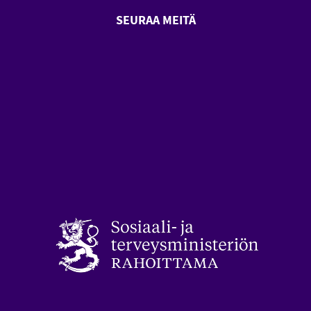
SEURAA MEITÄ
SeniorSurf Facebook (avautuu
SeniorSurf Youtube (a
styön keskusliitto (avautuu uuteen ikkunaan)