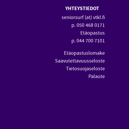
YHTEYSTIEDOT
 uuteen ikkunaan)
vautuu uuteen ikkunaan)
seniorsurf (at) vtkl.fi
p. 050 468 0171
Etäopastus
p. 044 700 7101
Etäopastuslomake
Saavutettavuusseloste
Tietosuojaseloste
Palaute