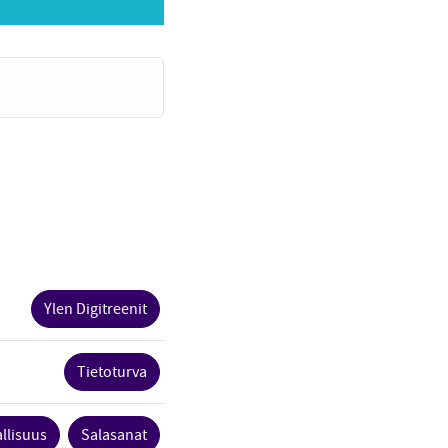
Ylen Digitreenit
Tietoturva
allisuus
Salasanat