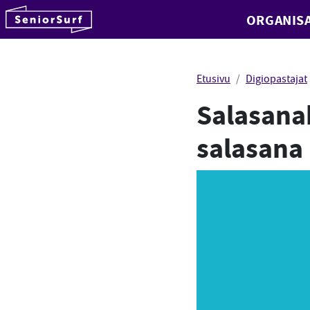
SeniorSurf
ORGANISA
Hyppää sisältöön
Etusivu
Digiopastajat
Salasanak
salasana