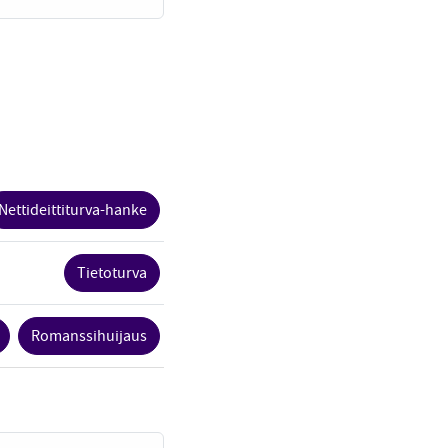
Nettideittiturva-hanke
Tietoturva
Romanssihuijaus