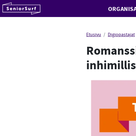
SeniorSurf
ORGANISA
Hyppää sisältöön
Etusivu
Digiopastajat
Romanssi
inhimill