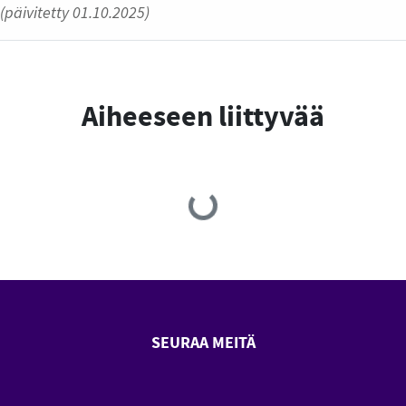
(päivitetty 01.10.2025)
Aiheeseen liittyvää
Loading...
SEURAA MEITÄ
SeniorSurf Facebook (avautuu
SeniorSurf Youtube (a