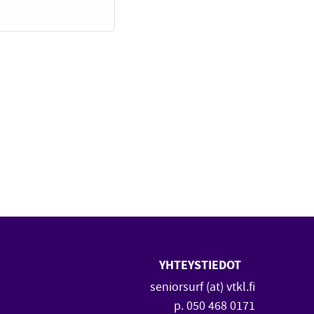
YHTEYSTIEDOT
 uuteen ikkunaan)
vautuu uuteen ikkunaan)
seniorsurf (at) vtkl.fi
p. 050 468 0171