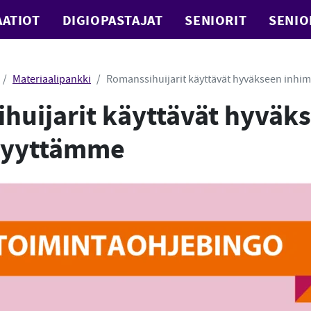
ATIOT
DIGIOPASTAJAT
SENIORIT
SENIO
Materiaalipankki
Romanssihuijarit käyttävät hyväkseen inhim
huijarit käyttävät hyväk
isyyttämme