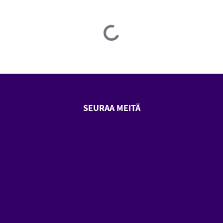
Loading...
SEURAA MEITÄ
SeniorSurf Facebook (avautuu
SeniorSurf Youtube (a