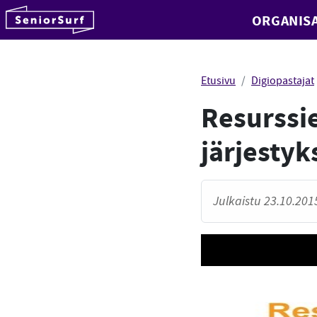
SeniorSurf
ORGANISA
Hyppää sisältöön
Etusivu
Digiopastajat
Resurssie
järjesty
Julkaistu 23.10.2015