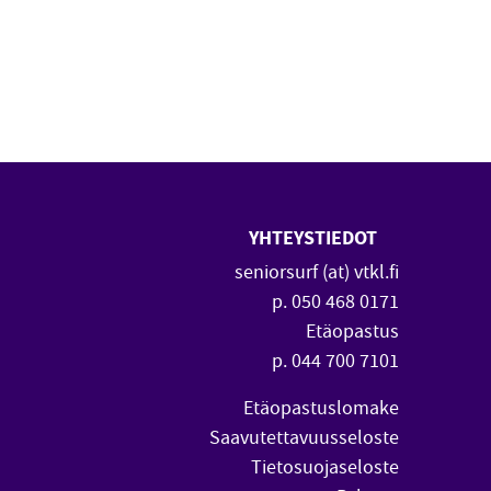
YHTEYSTIEDOT
 uuteen ikkunaan)
vautuu uuteen ikkunaan)
seniorsurf (at) vtkl.fi
p. 050 468 0171
Etäopastus
p. 044 700 7101
Etäopastuslomake
Saavutettavuusseloste
Tietosuojaseloste