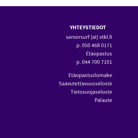
YHTEYSTIEDOT
 uuteen ikkunaan)
vautuu uuteen ikkunaan)
seniorsurf (at) vtkl.fi
p. 050 468 0171
Etäopastus
p. 044 700 7101
Etäopastuslomake
Saavutettavuusseloste
Tietosuojaseloste
Palaute