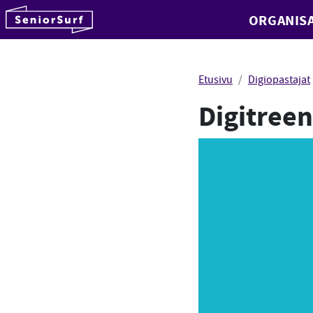
SeniorSurf
ORGANISA
Hyppää sisältöön
Etusivu
Digiopastajat
Digitreen