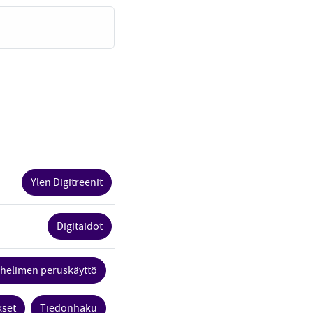
Ylen Digitreenit
Digitaidot
helimen peruskäyttö
kset
Tiedonhaku