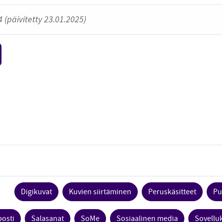
 (päivitetty 23.01.2025)
Digikuvat
Kuvien siirtäminen
Peruskäsitteet
Pu
osti
Salasanat
SoMe
Sosiaalinen media
Sovellu