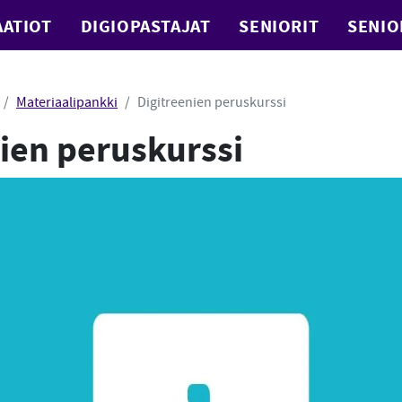
ATIOT
DIGIOPASTAJAT
SENIORIT
SENIO
Materiaalipankki
Digitreenien peruskurssi
ien peruskurssi