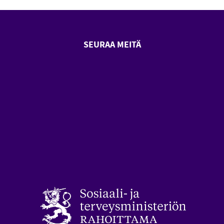
SEURAA MEITÄ
SeniorSurf Facebook (avautuu
SeniorSurf Youtube (a
styön keskusliitto (avautuu uuteen ikkunaan)