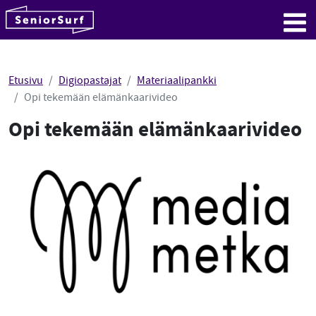
SeniorSurf
Hyppää sisältöön
Me
Etusivu
Digiopastajat
Materiaalipankki
Opi tekemään elämänkaarivideo
Opi tekemään elämänkaarivideo