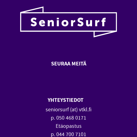
SEURAA MEITÄ
SeniorSurf Facebook (avautuu
SeniorSurf Youtube (a
YHTEYSTIEDOT
seniorsurf (at) vtkl.fi
p. 050 468 0171
Etäopastus
p. 044 700 7101