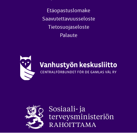
Etäopastuslomake
Saavutettavuusseloste
Tietosuojaseloste
Palaute
Vanhustyön keskusliitto (avautuu uuteen ikkunaan)
oa