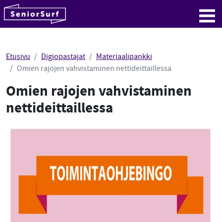
SeniorSurf
Hyppää sisältöön
Me
Etusivu
Digiopastajat
Materiaalipankki
Omien rajojen vahvistaminen nettideittaillessa
Omien rajojen vahvistaminen
nettideittaillessa