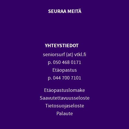
SEURAA MEITÄ
SeniorSurf Facebook (avautuu
SeniorSurf Youtube (a
YHTEYSTIEDOT
seniorsurf (at) vtkl.fi
p. 050 468 0171
Etäopastus
p. 044 700 7101
Etäopastuslomake
Saavutettavuusseloste
Tietosuojaseloste
Palaute