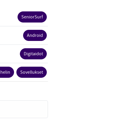
SeniorSurf
Android
Digitaidot
helin
Sovellukset