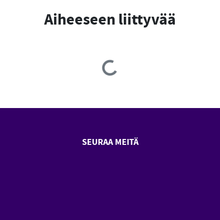
Aiheeseen liittyvää
Loading...
SEURAA MEITÄ
SeniorSurf Facebook (avautuu
SeniorSurf Youtube (a