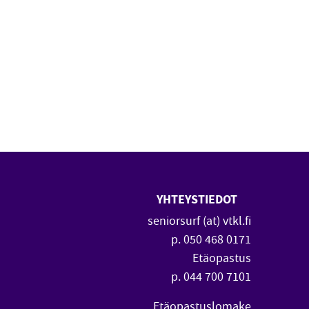
YHTEYSTIEDOT
 uuteen ikkunaan)
vautuu uuteen ikkunaan)
seniorsurf (at) vtkl.fi
p. 050 468 0171
Etäopastus
p. 044 700 7101
Etäopastuslomake