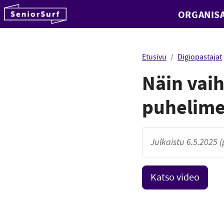
SeniorSurf
ORGANISA
Hyppää sisältöön
Etusivu
Digiopastajat
Näin vaih
puhelime
Julkaistu 6.5.2025 (
Katso video