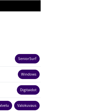
SeniorSurf
Windows
Digitaidot
alvelu
Valokuvaus