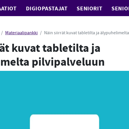
ATIOT
DIGIOPASTAJAT
SENIORIT
SENIO
Materiaalipankki
Näin siirrät kuvat tabletilta ja älypuhelimelt
ät kuvat tabletilta ja
melta pilvipalveluun