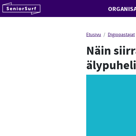
SeniorSurf
ORGANISA
Hyppää sisältöön
Etusivu
Digiopastajat
Näin siirr
älypuheli