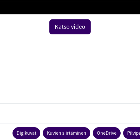
Katso video
Digikuvat
Kuvien siirtäminen
OneDrive
Pilvip