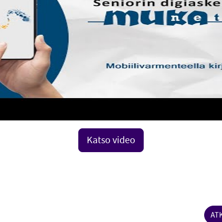
Katso video
ATK