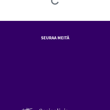
SEURAA MEITÄ
SeniorSurf Facebook (avautuu
SeniorSurf Youtube (a
styön keskusliitto (avautuu uuteen ikkunaan)