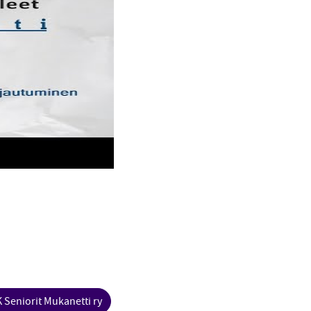
 Seniorit Mukanetti ry