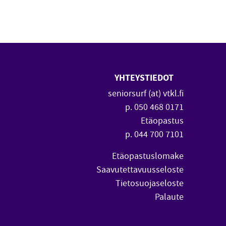
YHTEYSTIEDOT
 uuteen ikkunaan)
vautuu uuteen ikkunaan)
seniorsurf (at) vtkl.fi
p. 050 468 0171
Etäopastus
p. 044 700 7101
Etäopastuslomake
Saavutettavuusseloste
Tietosuojaseloste
Palaute