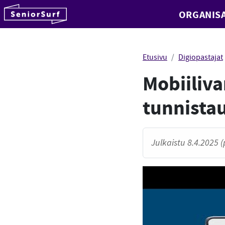
SeniorSurf
ORGANISA
Hyppää sisältöön
Etusivu
Digiopastajat
Mobiiliva
tunnista
Julkaistu 8.4.2025 (