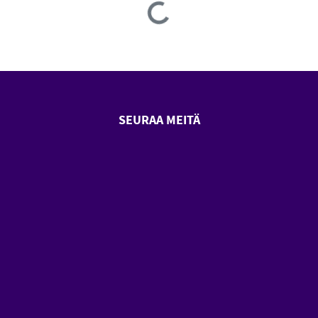
Loading...
SEURAA MEITÄ
SeniorSurf Facebook (avautuu
SeniorSurf Youtube (a