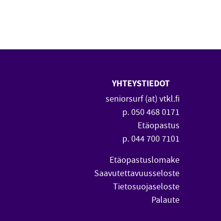
YHTEYSTIEDOT
 uuteen ikkunaan)
vautuu uuteen ikkunaan)
seniorsurf (at) vtkl.fi
p. 050 468 0171
Etäopastus
p. 044 700 7101
Etäopastuslomake
Saavutettavuusseloste
Tietosuojaseloste
Palaute