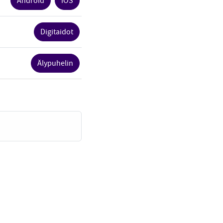
Android
iOS
Digitaidot
Älypuhelin