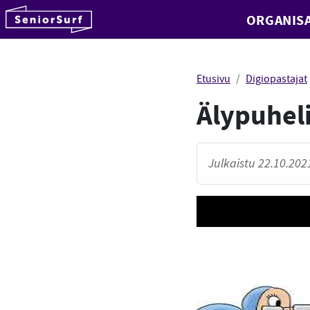
SeniorSurf
ORGANISA
Hyppää sisältöön
Etusivu
Digiopastajat
Älypuheli
Julkaistu 22.10.2021