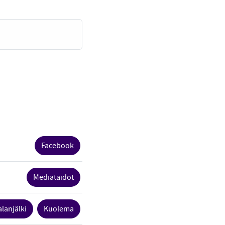
Facebook
Mediataidot
alanjälki
Kuolema