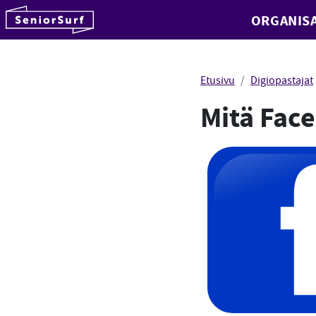
SeniorSurf
ORGANISA
Hyppää sisältöön
Etusivu
Digiopastajat
Mitä Face