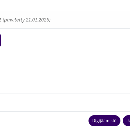
 (päivitetty 21.01.2025)
Digijäämistö
J