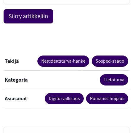
Siirry artikkeliin
Tekijä
Nettideittiturva-hanke
Sosped-säätiö
Kategoria
Tietoturva
Asiasanat
Digiturvallisuus
Romanssihuijaus