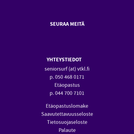
SEURAA MEITÄ
SeniorSurf Facebook (avautuu
SeniorSurf Youtube (a
YHTEYSTIEDOT
seniorsurf (at) vtkl.fi
p. 050 468 0171
Etäopastus
p. 044 700 7101
Etäopastuslomake
Saavutettavuusseloste
Tietosuojaseloste
Palaute