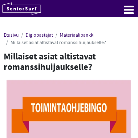
SeniorSurf
Hyppää sisältöön
Me
Etusivu
Digiopastajat
Materiaalipankki
Millaiset asiat altistavat romanssihuijaukselle?
Millaiset asiat altistavat
romanssihuijaukselle?