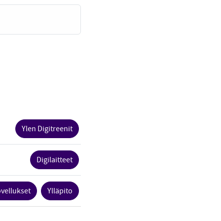
Ylen Digitreenit
Digilaitteet
vellukset
Ylläpito