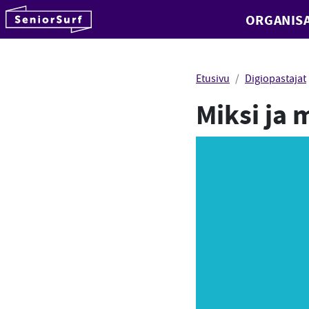
SeniorSurf
ORGANISA
Hyppää sisältöön
Etusivu
Digiopastajat
Miksi ja 