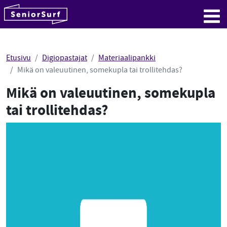
SeniorSurf
Hyppää sisältöön
Me
Etusivu
Digiopastajat
Materiaalipankki
Mikä on valeuutinen, somekupla tai trollitehdas?
Mikä on valeuutinen, somekupla
tai trollitehdas?