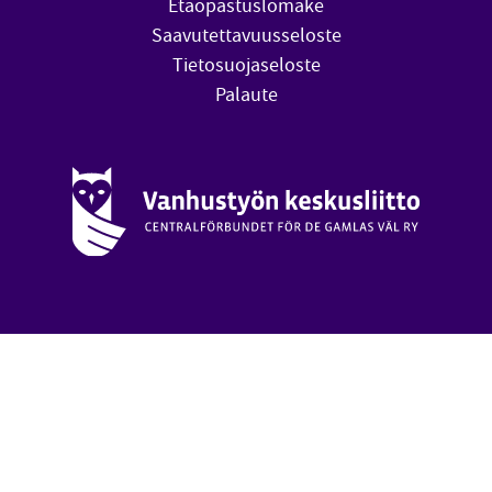
Etäopastuslomake
Saavutettavuusseloste
Tietosuojaseloste
Palaute
Vanhustyön keskusliitto (avautuu uuteen ikkunaan)
oa
Takai