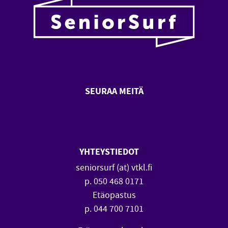
SEURAA MEITÄ
SeniorSurf Facebook (avautuu
SeniorSurf Youtube (a
YHTEYSTIEDOT
seniorsurf (at) vtkl.fi
p. 050 468 0171
Etäopastus
p. 044 700 7101