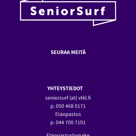
SEURAA MEITÄ
SeniorSurf Facebook (avautuu
SeniorSurf Youtube (a
YHTEYSTIEDOT
seniorsurf (at) vtkl.fi
p. 050 468 0171
Etäopastus
p. 044 700 7101
Etäopastuslomake