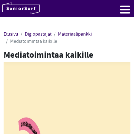
SeniorSurf
Hyppää sisältöön
Me
Etusivu
Digiopastajat
Materiaalipankki
Mediatoimintaa kaikille
Mediatoimintaa kaikille