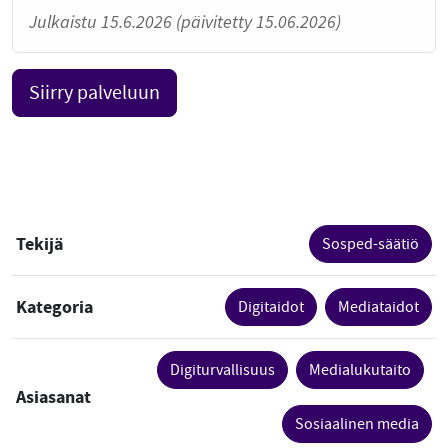
Julkaistu 15.6.2026 (päivitetty 15.06.2026)
Siirry palveluun
Tekijä
Sosped-säätiö
Kategoria
Digitaidot
Mediataidot
Digiturvallisuus
Medialukutaito
Asiasanat
Sosiaalinen media