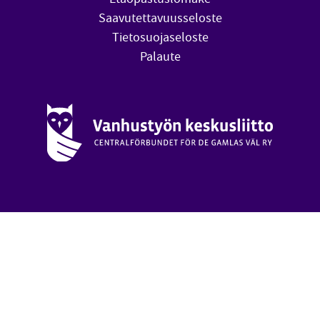
Saavutettavuusseloste
Tietosuojaseloste
Palaute
Vanhustyön keskusliitto (avautuu uuteen ikkunaan)
oa
Takai