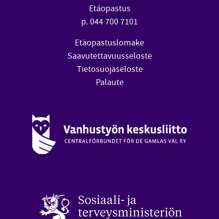
Etäopastus
p. 044 700 7101
Etäopastuslomake
Saavutettavuusseloste
Tietosuojaseloste
Palaute
Vanhustyön keskusliitto (avautuu uuteen ikkunaan)