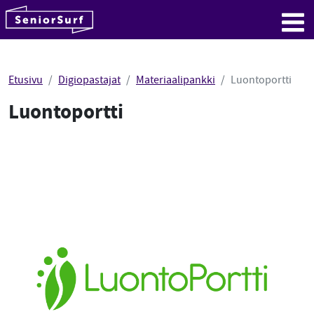
SeniorSurf
Hyppää sisältöön
Me
Etusivu
Digiopastajat
Materiaalipankki
Luontoportti
Luontoportti