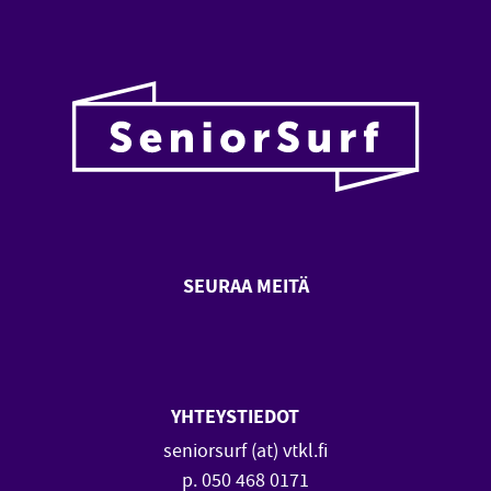
SEURAA MEITÄ
SeniorSurf Facebook (avautuu
SeniorSurf Youtube (a
YHTEYSTIEDOT
seniorsurf (at) vtkl.fi
p. 050 468 0171