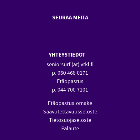
SEURAA MEITÄ
SeniorSurf Facebook (avautuu
SeniorSurf Youtube (a
YHTEYSTIEDOT
seniorsurf (at) vtkl.fi
p. 050 468 0171
Etäopastus
p. 044 700 7101
Etäopastuslomake
Saavutettavuusseloste
Tietosuojaseloste
Palaute