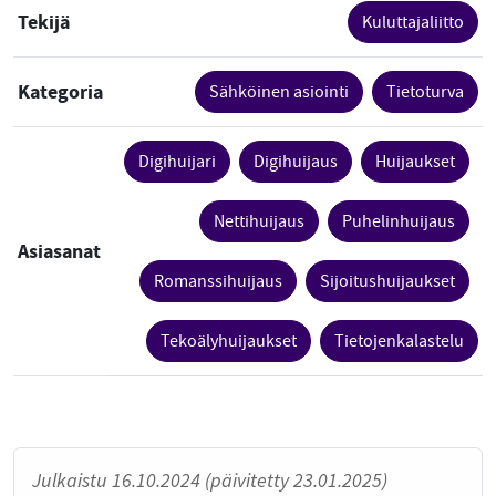
Tekijä
Kuluttajaliitto
Kategoria
Sähköinen asiointi
Tietoturva
Digihuijari
Digihuijaus
Huijaukset
Nettihuijaus
Puhelinhuijaus
Asiasanat
Romanssihuijaus
Sijoitushuijaukset
Tekoälyhuijaukset
Tietojenkalastelu
Julkaistu 16.10.2024 (päivitetty 23.01.2025)