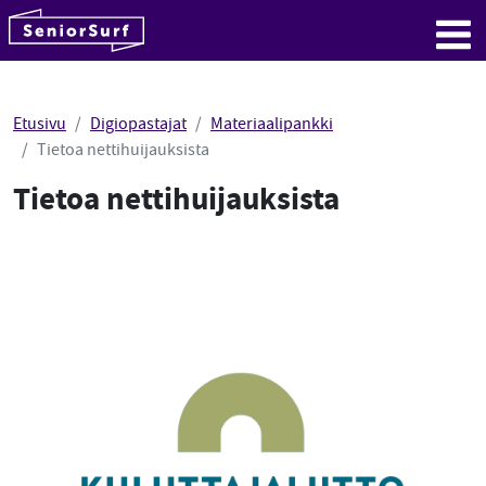
SeniorSurf
Hyppää sisältöön
Me
Etusivu
Digiopastajat
Materiaalipankki
Tietoa nettihuijauksista
Tietoa nettihuijauksista