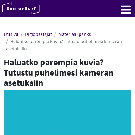
SeniorSurf
Hyppää sisältöön
Me
Etusivu
Digiopastajat
Materiaalipankki
Haluatko parempia kuvia? Tutustu puhelimesi kameran
asetuksiin
Haluatko parempia kuvia?
Tutustu puhelimesi kameran
asetuksiin