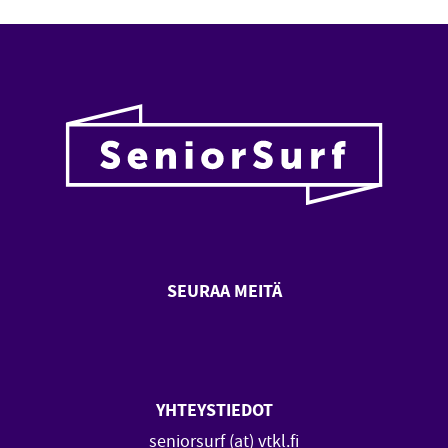
SEURAA MEITÄ
SeniorSurf Facebook (avautuu
SeniorSurf Youtube (a
YHTEYSTIEDOT
seniorsurf (at) vtkl.fi