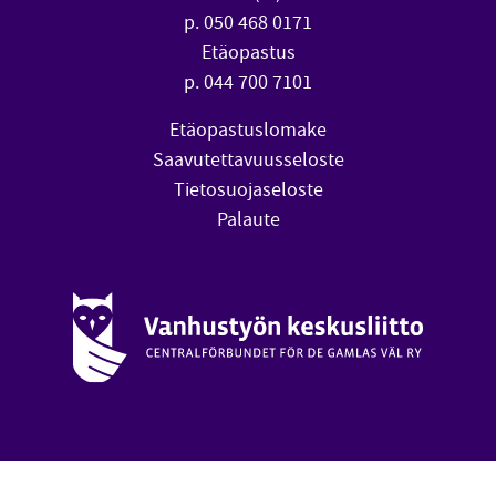
p. 050 468 0171
Etäopastus
p. 044 700 7101
Etäopastuslomake
Saavutettavuusseloste
Tietosuojaseloste
Palaute
Vanhustyön keskusliitto (avautuu uuteen ikkunaan)
oa
Takai