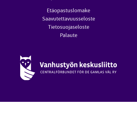
Etäopastuslomake
Saavutettavuusseloste
Tietosuojaseloste
Palaute
Vanhustyön keskusliitto (avautuu uuteen ikkunaan)
oa
Takai