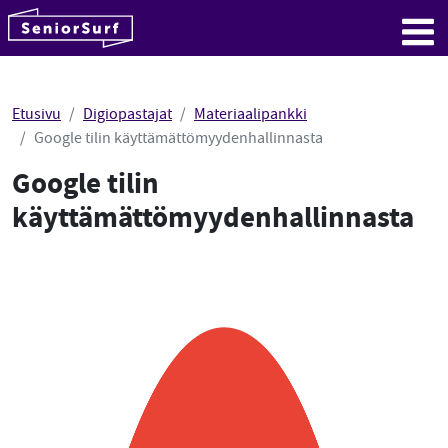
SeniorSurf
Hyppää sisältöön
Me
Etusivu
Digiopastajat
Materiaalipankki
Google tilin käyttämättömyydenhallinnasta
Google tilin
käyttämättömyydenhallinnasta