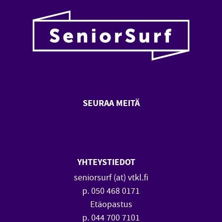
SEURAA MEITÄ
SeniorSurf Facebook (avautuu
SeniorSurf Youtube (a
YHTEYSTIEDOT
seniorsurf (at) vtkl.fi
p. 050 468 0171
Etäopastus
p. 044 700 7101