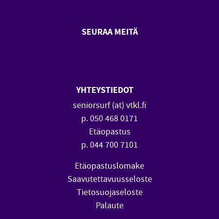
SEURAA MEITÄ
SeniorSurf Facebook (avautuu
SeniorSurf Youtube (a
YHTEYSTIEDOT
seniorsurf (at) vtkl.fi
p. 050 468 0171
Etäopastus
p. 044 700 7101
Etäopastuslomake
Saavutettavuusseloste
Tietosuojaseloste
Palaute