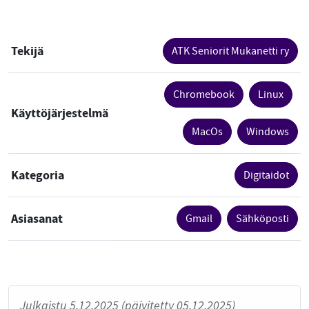
Tekijä
ATK Seniorit Mukanetti ry
Chromebook
Linux
Käyttöjärjestelmä
MacOs
Windows
Kategoria
Digitaidot
Asiasanat
Gmail
Sähköposti
Julkaistu 5.12.2025 (päivitetty 05.12.2025)