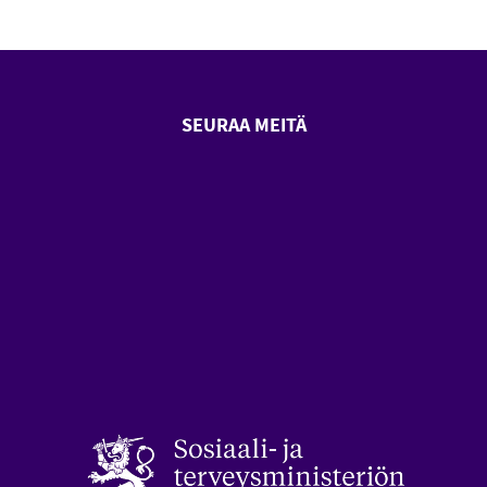
SEURAA MEITÄ
SeniorSurf Facebook (avautuu
SeniorSurf Youtube (a
styön keskusliitto (avautuu uuteen ikkunaan)