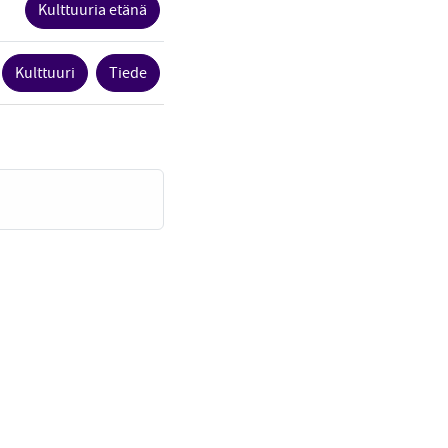
Kulttuuria etänä
Kulttuuri
Tiede