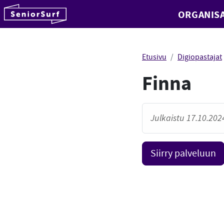
SeniorSurf
ORGANISA
Hyppää sisältöön
Etusivu
Digiopastajat
Finna
Julkaistu 17.10.2024
Siirry palveluun