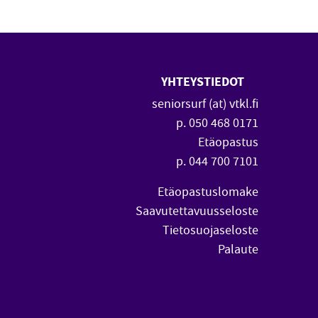
YHTEYSTIEDOT
 uuteen ikkunaan)
vautuu uuteen ikkunaan)
seniorsurf (at) vtkl.fi
p. 050 468 0171
Etäopastus
p. 044 700 7101
Etäopastuslomake
Saavutettavuusseloste
Tietosuojaseloste
Palaute