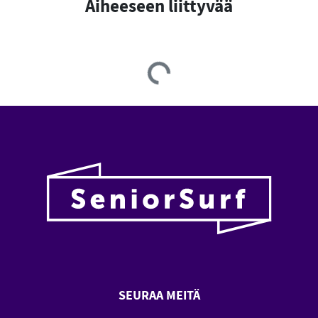
Aiheeseen liittyvää
Loading...
SEURAA MEITÄ
SeniorSurf Facebook (avautuu
SeniorSurf Youtube (a