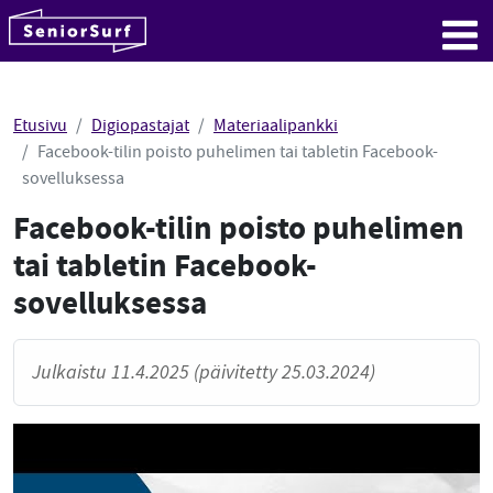
SeniorSurf
Hyppää sisältöön
Me
Etusivu
Digiopastajat
Materiaalipankki
Facebook-tilin poisto puhelimen tai tabletin Facebook-
sovelluksessa
Facebook-tilin poisto puhelimen
tai tabletin Facebook-
sovelluksessa
Julkaistu 11.4.2025 (päivitetty 25.03.2024)