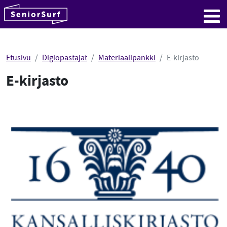
SeniorSurf
Hyppää sisältöön
Me
Etusivu
Digiopastajat
Materiaalipankki
E-kirjasto
E-kirjasto