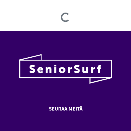
Loading...
SEURAA MEITÄ
SeniorSurf Facebook (avautuu
SeniorSurf Youtube (a