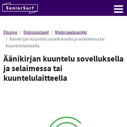
SeniorSurf
Hyppää sisältöön
Me
Etusivu
Digiopastajat
Materiaalipankki
Äänikirjan kuuntelu sovelluksella ja selaimessa tai
kuuntelulaitteella
Äänikirjan kuuntelu sovelluksella
ja selaimessa tai
kuuntelulaitteella