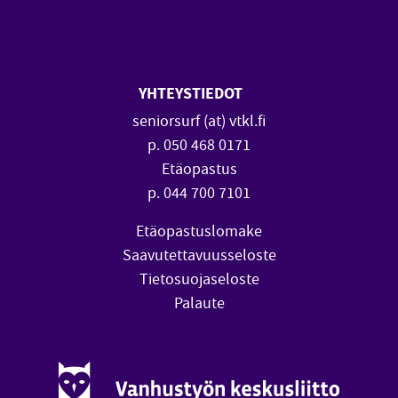
SeniorSurf Facebook (avautuu
SeniorSurf Youtube (a
YHTEYSTIEDOT
seniorsurf (at) vtkl.fi
p. 050 468 0171
Etäopastus
p. 044 700 7101
Etäopastuslomake
Saavutettavuusseloste
Tietosuojaseloste
Palaute