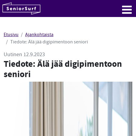
SeniorSurf
Hyppää sisältöön
Me
Etusivu
Ajankohtaista
Tiedote: Älä jää digipimentoon seniori
Uutinen 12.9.2023
Tiedote: Älä jää digipimentoon
seniori