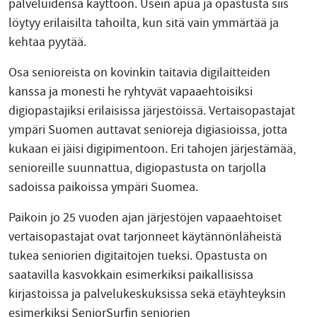
palveluidensa käyttöön. Usein apua ja opastusta siis
löytyy erilaisilta tahoilta, kun sitä vain ymmärtää ja
kehtaa pyytää.
Osa senioreista on kovinkin taitavia digilaitteiden
kanssa ja monesti he ryhtyvät vapaaehtoisiksi
digiopastajiksi erilaisissa järjestöissä. Vertaisopastajat
ympäri Suomen auttavat senioreja digiasioissa, jotta
kukaan ei jäisi digipimentoon. Eri tahojen järjestämää,
senioreille suunnattua, digiopastusta on tarjolla
sadoissa paikoissa ympäri Suomea.
Paikoin jo 25 vuoden ajan järjestöjen vapaaehtoiset
vertaisopastajat ovat tarjonneet käytännönläheistä
tukea seniorien digitaitojen tueksi. Opastusta on
saatavilla kasvokkain esimerkiksi paikallisissa
kirjastoissa ja palvelukeskuksissa sekä etäyhteyksin
esimerkiksi SeniorSurfin seniorien