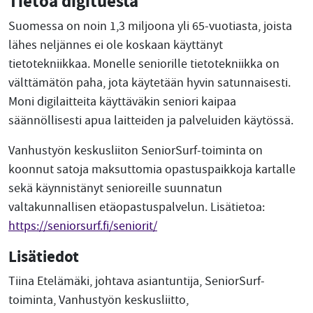
Tietoa digituesta
Suomessa on noin 1,3 miljoona yli 65-vuotiasta, joista
lähes neljännes ei ole koskaan käyttänyt
tietotekniikkaa. Monelle seniorille tietotekniikka on
välttämätön paha, jota käytetään hyvin satunnaisesti.
Moni digilaitteita käyttäväkin seniori kaipaa
säännöllisesti apua laitteiden ja palveluiden käytössä.
Vanhustyön keskusliiton SeniorSurf-toiminta on
koonnut satoja maksuttomia opastuspaikkoja kartalle
sekä käynnistänyt senioreille suunnatun
valtakunnallisen etäopastuspalvelun. Lisätietoa:
https://seniorsurf.fi/seniorit/
Lisätiedot
Tiina Etelämäki, johtava asiantuntija, SeniorSurf-
toiminta, Vanhustyön keskusliitto,