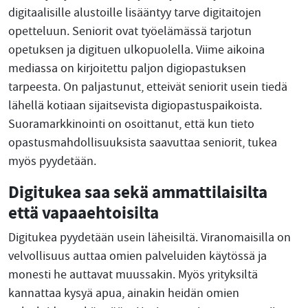
digitaalisille alustoille lisääntyy tarve digitaitojen
opetteluun. Seniorit ovat työelämässä tarjotun
opetuksen ja digituen ulkopuolella. Viime aikoina
mediassa on kirjoitettu paljon digiopastuksen
tarpeesta. On paljastunut, etteivät seniorit usein tiedä
lähellä kotiaan sijaitsevista digiopastuspaikoista.
Suoramarkkinointi on osoittanut, että kun tieto
opastusmahdollisuuksista saavuttaa seniorit, tukea
myös pyydetään.
Digitukea saa sekä ammattilaisilta
että vapaaehtoisilta
Digitukea pyydetään usein läheisiltä. Viranomaisilla on
velvollisuus auttaa omien palveluiden käytössä ja
monesti he auttavat muussakin. Myös yrityksiltä
kannattaa kysyä apua, ainakin heidän omien