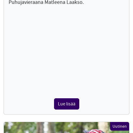
Puhujavieraana Matleena Laakso.
Lue lisää
Uutinen