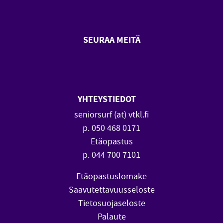
SEURAA MEITÄ
SeniorSurf Facebook (avautuu
SeniorSurf Youtube (a
YHTEYSTIEDOT
seniorsurf (at) vtkl.fi
p. 050 468 0171
Etäopastus
p. 044 700 7101
Etäopastuslomake
Saavutettavuusseloste
Tietosuojaseloste
Palaute