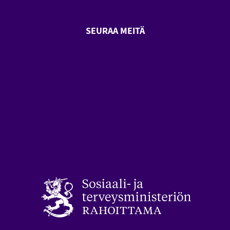
SEURAA MEITÄ
SeniorSurf Facebook (avautuu
SeniorSurf Youtube (a
styön keskusliitto (avautuu uuteen ikkunaan)