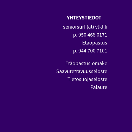
YHTEYSTIEDOT
 uuteen ikkunaan)
vautuu uuteen ikkunaan)
seniorsurf (at) vtkl.fi
p. 050 468 0171
Etäopastus
p. 044 700 7101
Etäopastuslomake
Saavutettavuusseloste
Tietosuojaseloste
Palaute