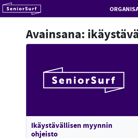
SeniorSurf
ORGANISA
Hyppää sisältöön
Avainsana:
ikäystävä
Ikäystävällisen myynnin
ohjeisto