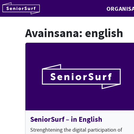
SeniorSurf
ORGANISA
Hyppää sisältöön
Avainsana:
english
SeniorSurf – in English
Strenghtening the digital participation of