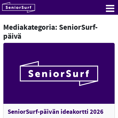
SeniorSurf
Hyppää sisältöön
Me
Mediakategoria:
SeniorSurf-
päivä
SeniorSurf-päivän ideakortti 2026