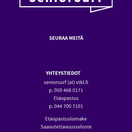
SEURAA MEITÄ
SeniorSurf Facebook (avautuu
SeniorSurf Youtube (a
YHTEYSTIEDOT
seniorsurf (at) vtkl.fi
p. 050 468 0171
Etäopastus
p. 044 700 7101
Etäopastuslomake
Saavutettavuusseloste