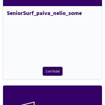
SeniorSurf_paiva_nelio_some
Lue lisää