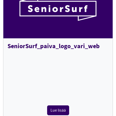
SeniorSurf_paiva_logo_vari_web
Lue lisää