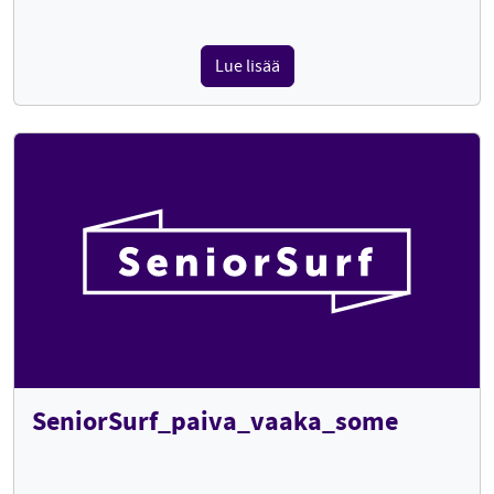
Lue lisää
SeniorSurf_paiva_vaaka_some