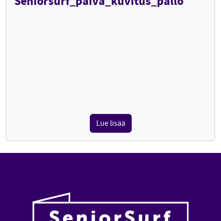
Seniorsurf_paiva_kuvitus_pallo
Lue lisää