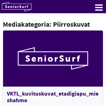
SeniorSurf
Hyppää sisältöön
Me
Mediakategoria:
Piirroskuvat
VKTL_kuvituskuvat_etadigiapu_mie
shahmo