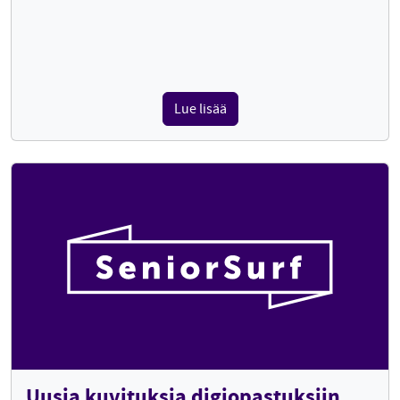
Lue lisää
Uusia kuvituksia digiopastuksiin