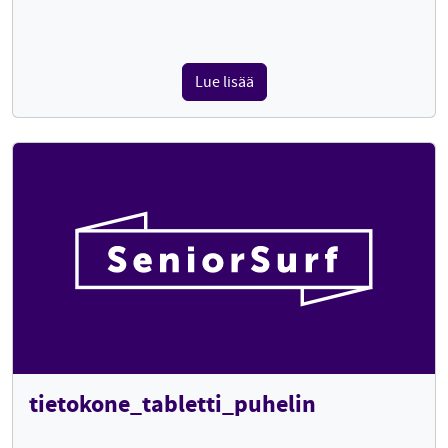
Lue lisää
tietokone_tabletti_puhelin