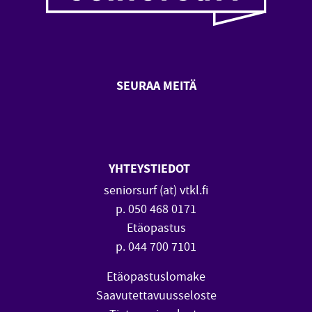
SEURAA MEITÄ
SeniorSurf Facebook (avautuu
SeniorSurf Youtube (a
YHTEYSTIEDOT
seniorsurf (at) vtkl.fi
p. 050 468 0171
Etäopastus
p. 044 700 7101
Etäopastuslomake
Saavutettavuusseloste