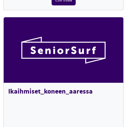
Lue lisää
Ikaihmiset_koneen_aaressa