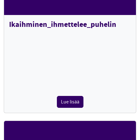
Ikaihminen_ihmettelee_puhelin
Lue lisää