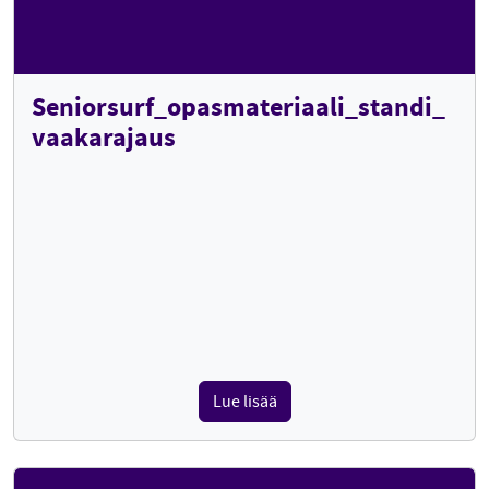
Seniorsurf_opasmateriaali_standi_
vaakarajaus
Lue lisää