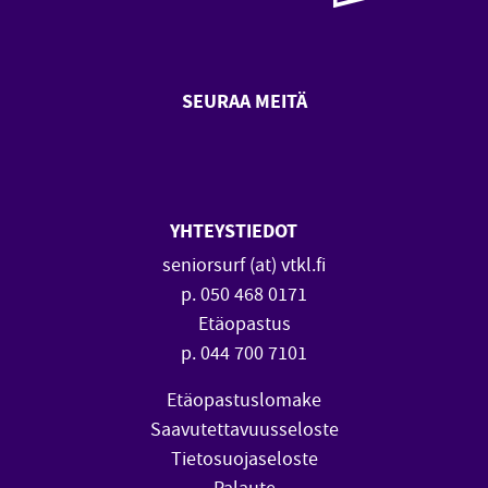
SEURAA MEITÄ
SeniorSurf Facebook (avautuu
SeniorSurf Youtube (a
YHTEYSTIEDOT
seniorsurf (at) vtkl.fi
p. 050 468 0171
Etäopastus
p. 044 700 7101
Etäopastuslomake
Saavutettavuusseloste
Tietosuojaseloste