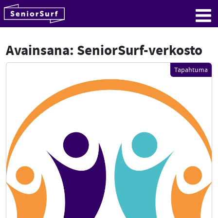
SeniorSurf
Hyppää sisältöön
Me
Avainsana:
SeniorSurf-verkosto
Tapahtuma