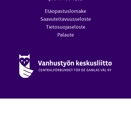
Etäopastuslomake
Saavutettavuusseloste
Tietosuojaseloste
Palaute
Vanhustyön keskusliitto (avautuu uuteen ikkunaan)
oa
Takai