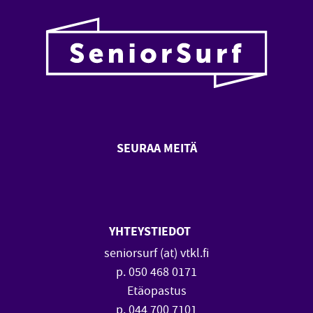
SEURAA MEITÄ
SeniorSurf Facebook (avautuu
SeniorSurf Youtube (a
YHTEYSTIEDOT
seniorsurf (at) vtkl.fi
p. 050 468 0171
Etäopastus
p. 044 700 7101